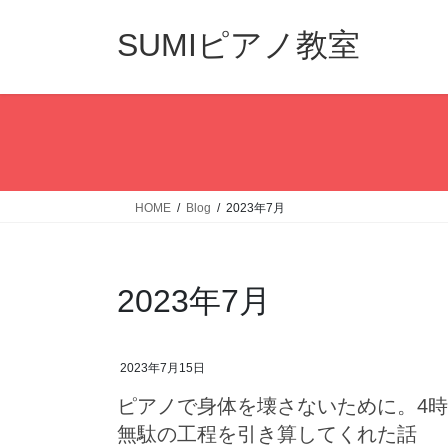
コ
ナ
ン
ビ
SUMIピアノ教室
テ
ゲ
ン
ー
ツ
シ
へ
ョ
ス
ン
キ
に
ッ
移
HOME
Blog
2023年7月
プ
動
2023年7月
2023年7月15日
ピアノで身体を壊さないために。4
無駄の工程を引き算してくれた話