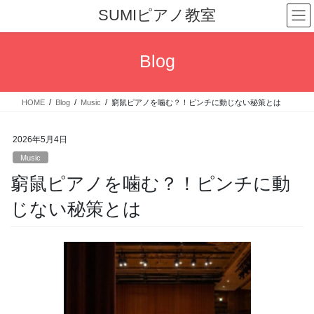
コ
ナ
SUMIピアノ教室
ン
ビ
テ
ゲ
ン
ー
Blog
ツ
シ
へ
ョ
ス
ン
HOME
Blog
Music
窮鼠ピアノを噛む？！ピンチに動じない秘策とは
キ
に
ッ
移
プ
動
2026年5月4日
Music
窮鼠ピアノを噛む？！ピンチに動
じない秘策とは