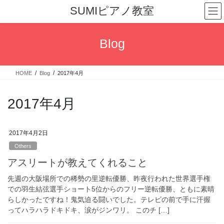
コ
ナ
SUMIピアノ教室
ン
ビ
テ
ゲ
ン
ー
Blog
ツ
シ
へ
ョ
ス
ン
HOME
Blog
2017年4月
キ
に
ッ
移
プ
動
2017年4月
2017年4月2日
Others
アスリートが教えてくれること
先週の大阪場所での稀勢の里逆転優勝、昨夜行われた世界選手権
での羽生結弦選手ショート5位からのフリー逆転優勝、ともに素晴
らしかったですね！鬼気迫る闘いでした。テレビの前で手に汗握
ってハラハラドキドキ、涙がジンワリ。 このチ […]