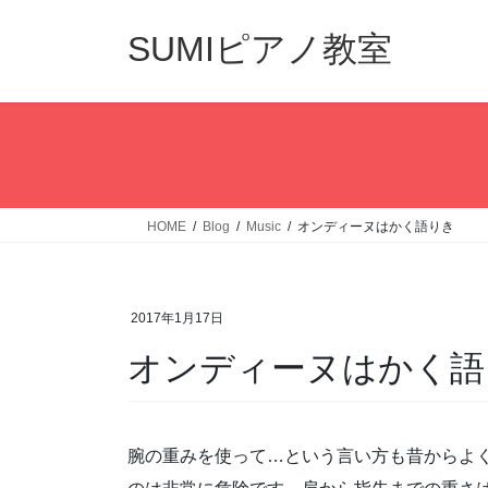
コ
ナ
ン
ビ
SUMIピアノ教室
テ
ゲ
ン
ー
ツ
シ
へ
ョ
ス
ン
キ
に
ッ
移
HOME
Blog
Music
オンディーヌはかく語りき
プ
動
2017年1月17日
オンディーヌはかく語
腕の重みを使って…という言い方も昔からよ