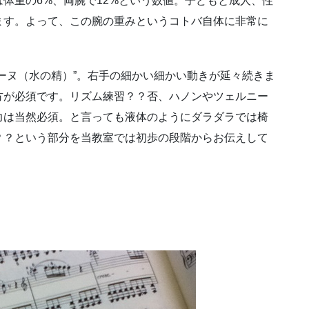
体重の6%、両腕で12%という数値。子どもと成人、性
ます。よって、この腕の重みというコトバ自体に非常に
ーヌ（水の精）”。右手の細かい細かい動きが延々続きま
方が必須です。リズム練習？？否、ハノンやツェルニー
力は当然必須。と言っても液体のようにダラダラでは椅
？？という部分を当教室では初歩の段階からお伝えして