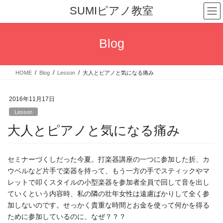
コ
ナ
SUMIピアノ教室
ン
ビ
テ
ゲ
ン
ー
Blog
ツ
シ
へ
ョ
ス
ン
HOME
Blog
Lesson
大人とピアノと気になる痛み
キ
に
ッ
移
プ
動
2016年11月17日
Lesson
大人とピアノと気になる痛み
セミナーづくしだった今夏。打楽器講座の一つに参加した折、カ
ウベルなど片手で楽器を持って、もう一方の手でスティックやマ
レットで叩くスタイルの小型楽器を参加者全員で回して音を出し
ていくという内容時、私の隣の壮年女性は遠慮ばかりして全く参
加しないのです。せっかく貴重な時間とお金を使って何かを得る
ために参加しているのに、なぜ？？？