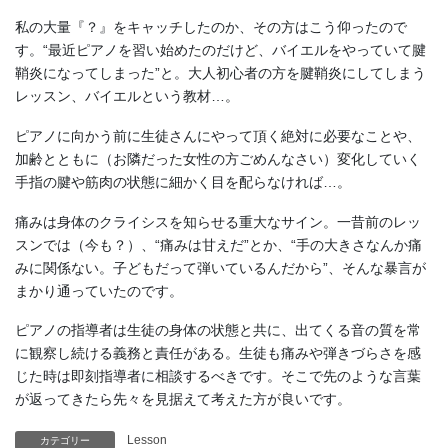
私の大量『？』をキャッチしたのか、その方はこう仰ったので
す。“最近ピアノを習い始めたのだけど、バイエルをやっていて腱
鞘炎になってしまった”と。大人初心者の方を腱鞘炎にしてしまう
レッスン、バイエルという教材…。
ピアノに向かう前に生徒さんにやって頂く絶対に必要なことや、
加齢とともに（お隣だった女性の方ごめんなさい）変化していく
手指の腱や筋肉の状態に細かく目を配らなければ…。
痛みは身体のクライシスを知らせる重大なサイン。一昔前のレッ
スンでは（今も？）、“痛みは甘えだ”とか、“手の大きさなんか痛
みに関係ない。子どもだって弾いているんだから”、そんな暴言が
まかり通っていたのです。
ピアノの指導者は生徒の身体の状態と共に、出てくる音の質を常
に観察し続ける義務と責任がある。生徒も痛みや弾きづらさを感
じた時は即刻指導者に相談するべきです。そこで先のような言葉
が返ってきたら先々を見据えて考えた方が良いです。
Lesson
カテゴリー